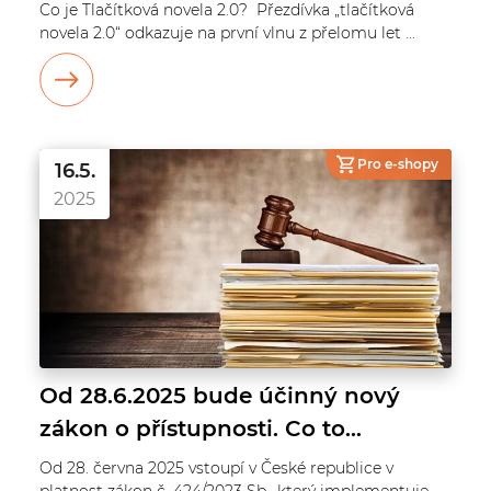
Co je Tlačítková novela 2.0? Přezdívka „tlačítková
novela 2.0“ odkazuje na první vlnu z přelomu let ...
Pro e-shopy
16.5.
2025
Od 28.6.2025 bude účinný nový
zákon o přístupnosti. Co to
znamená pro e-shopy?
Od 28. června 2025 vstoupí v České republice v