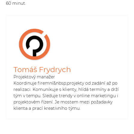
60 minut.
NEZÁVAZNÁ POPTÁVKA
+420
597 317 061
info@poski.com
Tomáš Frydrych
Projektový manažer
Koordinuje firemní&nbsp;projekty od zadání až po
realizaci. Komunikuje s klienty, hlídá termíny a drží
tým v tempu. Sleduje trendy v online marketingu i
projektovém řízení. Je mostem mezi požadavky
klienta a prací kreativního týmu.