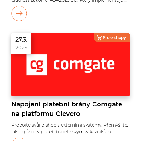
platnost zákon č. 424/2023 Sb., který implementuje ...
Pro e-shopy
27.3.
2025
Napojení platební brány Comgate
na platformu Clevero
Propojte svůj e-shop s externími systémy. Přemýšlíte,
jaké způsoby plateb budete svým zákazníkům ...