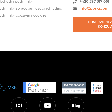
bchodní podmínky
+420
597 317 061
odmínky zpracování osobních údajů
info@poski.com
odmínky používání cookies
DOMLUVIT NE
KONZUL
Blog