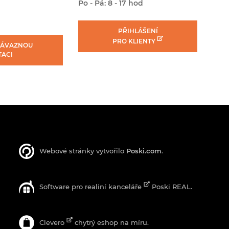
Po - Pá: 8 - 17 hod
PŘIHLÁŠENÍ
PRO KLIENTY
ZÁVAZNOU
TACI
Webové stránky vytvořilo
Poski.com
.
Software pro realiní kanceláře
Poski REAL.
Clevero
chytrý eshop na míru.