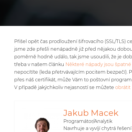
Přišel opět čas prodloužení šifrovacího (SSL/TLS) c
jsme zde přešli nenápadně již před nějakou dobou,
poměrně hodně událo, tak jsme usoudili, že je dobr
třeba v našem článku
Některé nápady jsou špatné
nepocítíte (leda přetrvávajícím pocitem bezpečí). 
přes náš certifikát, může Vám to poštovní program d
V případě jakýchkoliv nejasností se můžete
obrátit
Jakub Macek
Programátor/Analytik
Navrhuje a vyvíjí chytrá řešen