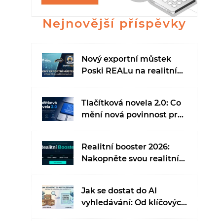
Nejnovější příspěvky
Nový exportní můstek
Poski REALu na realitní
portál Domonaut.cz
Tlačítková novela 2.0: Co
mění nová povinnost pro
e-shopy?
Realitní booster 2026:
Nakopněte svou realitní
kariéru a získejte náskok
v době umělé inteligence
Jak se dostat do AI
vyhledávání: Od klíčových
slov ke kontextu