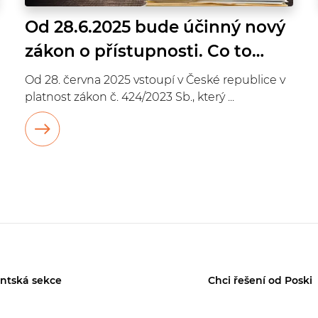
Od 28.6.2025 bude účinný nový
zákon o přístupnosti. Co to
znamená pro e-shopy?
Od 28. června 2025 vstoupí v České republice v
platnost zákon č. 424/2023 Sb., který ...
entská sekce
Chci řešení od Poski