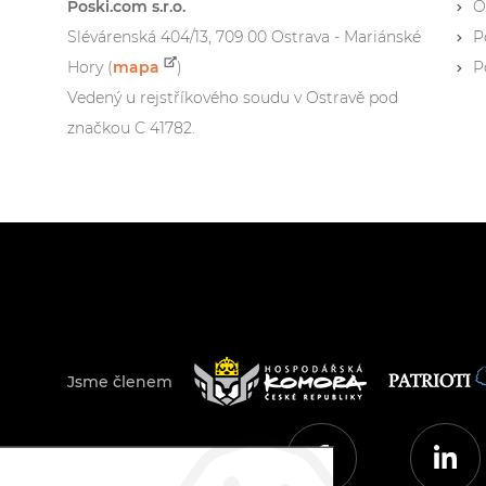
Poski.com s.r.o.
O
Slévárenská 404/13, 709 00 Ostrava - Mariánské
P
Hory (
mapa
)
P
Vedený u rejstříkového soudu v Ostravě pod
značkou C 41782.
Jsme členem
© 2026 Poski.com