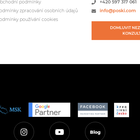
bchodní podmínky
+420
597 317 061
odmínky zpracování osobních údajů
info@poski.com
odmínky používání cookies
DOMLUVIT NE
KONZUL
Blog