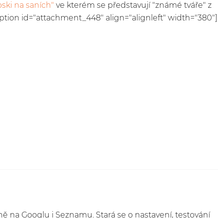
oski na saních"
ve kterém se představují "známé tváře" z
aption id="attachment_448" align="alignleft" width="380"]
 na Googlu i Seznamu. Stará se o nastavení, testování