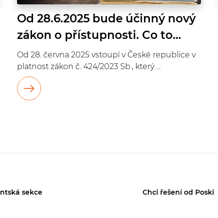
Od 28.6.2025 bude účinný nový
zákon o přístupnosti. Co to
znamená pro e-shopy?
Od 28. června 2025 vstoupí v České republice v
platnost zákon č. 424/2023 Sb., který ...
entská sekce
Chci řešení od Poski