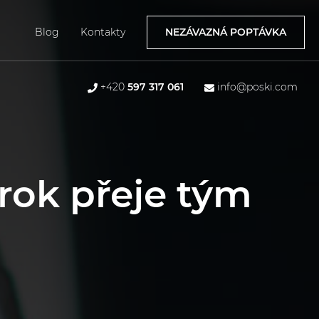
Blog
Kontakty
NEZÁVAZNÁ POPTÁVKA
+420
597 317 061
info@poski.com
rok přeje tým