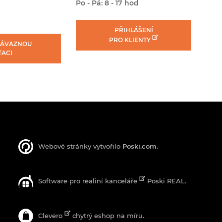
Po - Pá: 8 - 17 hod
PŘIHLÁŠENÍ
PRO KLIENTY
ZÁVAZNOU
TACI
Webové stránky vytvořilo
Poski.com
.
Software pro realiní kanceláře
Poski REAL.
Clevero
chytrý eshop na míru.