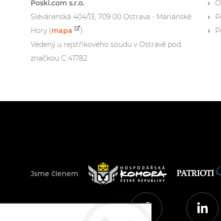
Poski.com s.r.o.
O
Slévárenská 404/13, 709 00 Ostrava - Mariánské
P
Hory (
mapa
)
P
Vedený u rejstříkového soudu v Ostravě pod
značkou C 41782.
Jsme členem
© 2026 Poski.com