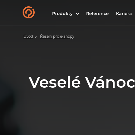
Produkty
Reference
Kariéra
Úvod
Řešení pro e-shopy
Veselé Vánoc