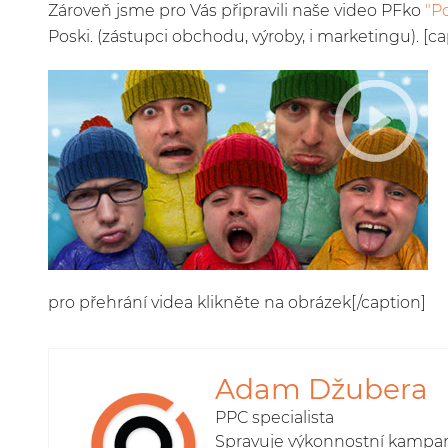
Zároveň jsme pro Vás připravili naše video PFko
"P
Poski. (zástupci obchodu, výroby, i marketingu). [c
pro přehrání videa klikněte na obrázek[/caption]
Adam Džubera
PPC specialista
Spravuje výkonnostní kampaně