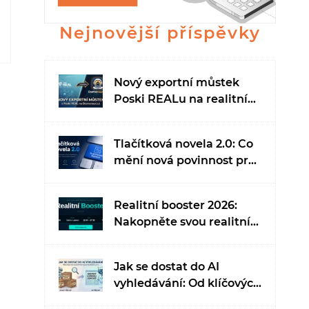
Nejnovější příspěvky
Nový exportní můstek
Poski REALu na realitní
portál Domonaut.cz
Tlačítková novela 2.0: Co
mění nová povinnost pro
e-shopy?
Realitní booster 2026:
Nakopněte svou realitní
kariéru a získejte náskok
v době umělé inteligence
Jak se dostat do AI
vyhledávání: Od klíčových
slov ke kontextu