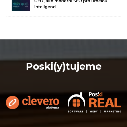
GEO jako moderní SEO pro umělou
inteligenci
Poski(y)tujeme