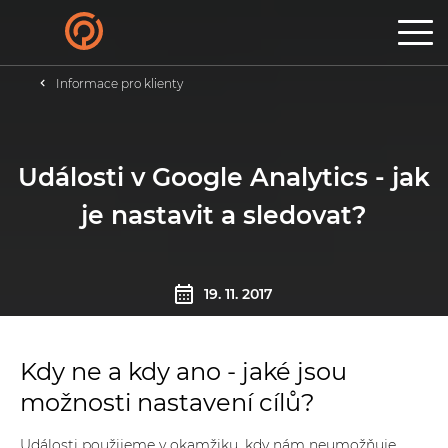
MENU
Produkty
Informace pro klienty
AI systémy na míru
Chytrý e-shop
Události v Google Analytics - jak
Realitní CRM
AI weby na míru
je nastavit a sledovat?
Kreativní marketing
Reference
19. 11. 2017
Kariéra
O Poski.com
Kdy ne a kdy ano - jaké jsou
Případovky
možnosti nastavení cílů?
Blog
Kontakty
Události použijeme v okamžiku, kdy nám neumožňuje