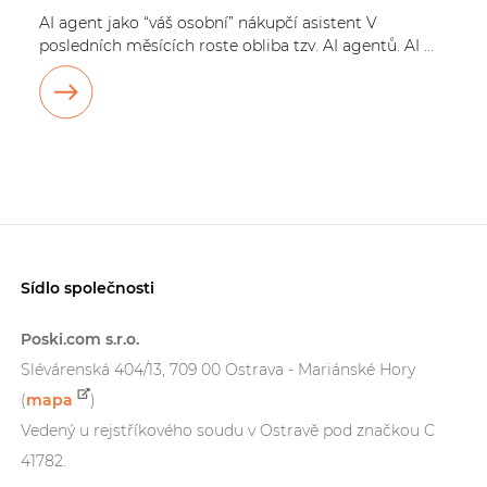
AI agent jako “váš osobní” nákupčí asistent V
posledních měsících roste obliba tzv. AI agentů. AI ...
Sídlo společnosti
Poski.com s.r.o.
Slévárenská 404/13, 709 00 Ostrava - Mariánské Hory
(
mapa
)
Vedený u rejstříkového soudu v Ostravě pod značkou C
41782.