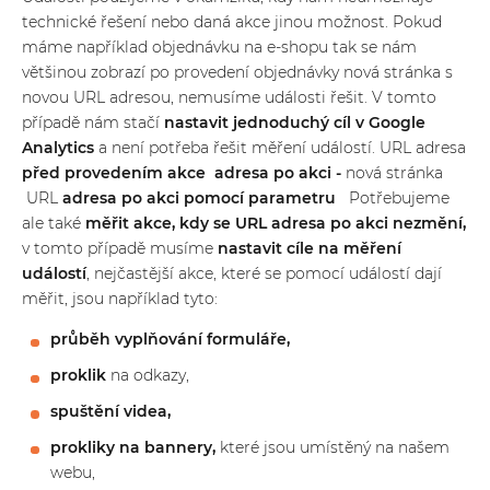
technické řešení nebo daná akce jinou možnost. Pokud
NEZÁVAZNÁ POPTÁVKA
máme například objednávku na e-shopu tak se nám
většinou zobrazí po provedení objednávky nová stránka s
novou URL adresou, nemusíme události řešit.
V tomto
+420
597 317 061
případě nám stačí
nastavit jednoduchý cíl v Google
info@poski.com
Analytics
a není potřeba řešit měření událostí.
URL adresa
před provedením akce
adresa po akci -
nová stránka
URL
adresa po akci pomocí parametru
Potřebujeme
ale také
měřit akce, kdy se URL adresa po akci nezmění,
v tomto případě musíme
nastavit cíle na měření
událostí
, nejčastější akce, které se pomocí událostí dají
měřit, jsou například tyto:
průběh vyplňování formuláře,
proklik
na odkazy,
spuštění videa,
prokliky na bannery,
které jsou umístěný na našem
webu,