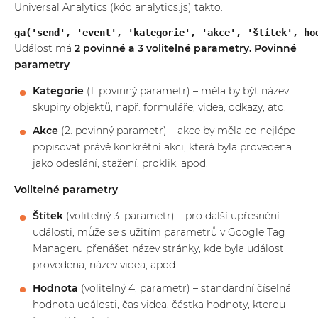
Universal Analytics (kód analytics.js) takto:
ga('send', 'event', 'kategorie', 'akce', 'štítek', ho
Událost má
2 povinné a 3 volitelné parametry.
Povinné
parametry
Kategorie
(1. povinný parametr) – měla by být název
skupiny objektů, např. formuláře, videa, odkazy, atd.
Akce
(2. povinný parametr) – akce by měla co nejlépe
popisovat právě konkrétní akci, která byla provedena
jako odeslání, stažení, proklik, apod.
Volitelné parametry
Štítek
(volitelný 3. parametr) – pro další upřesnění
události, může se s užitím parametrů v Google Tag
Manageru přenášet název stránky, kde byla událost
provedena, název videa, apod.
Hodnota
(volitelný 4. parametr) – standardní číselná
hodnota události, čas videa, částka hodnoty, kterou