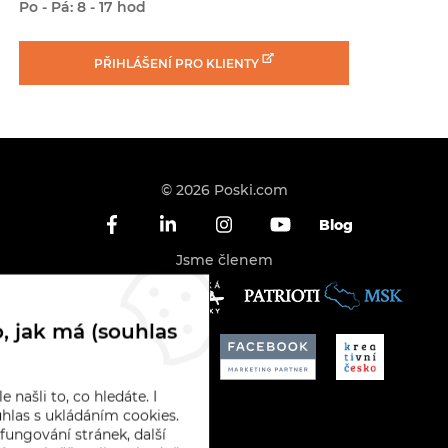
Po - Pá: 8 - 17 hod
PŘIHLÁŠENÍ
PRO KLIENTY
© 2026 Poski.com
Blog
Jsme členem
, jak má (souhlas
 našli to, co hledáte. I
hlas s ukládáním cookies.
fungování stránek, další