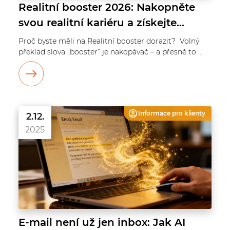
Realitní booster 2026: Nakopněte
svou realitní kariéru a získejte
náskok v době umělé inteligence
Proč byste měli na Realitní booster dorazit? Volný
překlad slova „booster“ je nakopávač – a přesně to ...
Informace pro
klienty
2.12.
2025
E-mail není už jen inbox: Jak AI