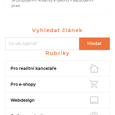
Je propojením kreativy a výkonu v každodenní
praxi.
Vyhledat článek
Vyhledávání
Vyhledávání
Hledat
Rubriky
Pro realitní
kanceláře
Pro e-shopy
Webdesign