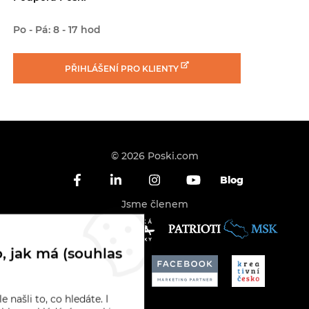
Po - Pá: 8 - 17 hod
PŘIHLÁŠENÍ
PRO KLIENTY
© 2026 Poski.com
Blog
Jsme členem
, jak má (souhlas
 našli to, co hledáte. I