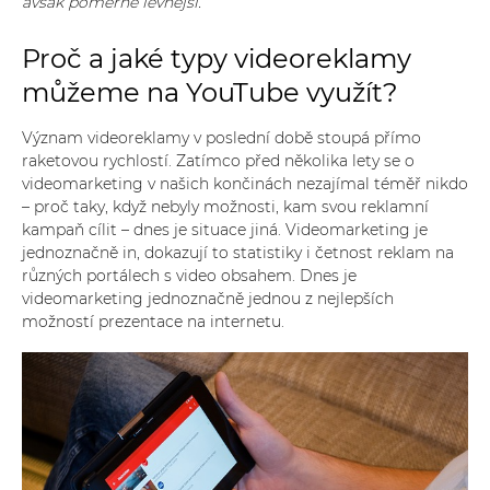
avšak poměrně levnější.
NEZÁVAZNÁ POPTÁVKA
Proč a jaké typy videoreklamy
můžeme na YouTube využít?
+420
597 317 061
info@poski.com
Význam videoreklamy v poslední době stoupá přímo
raketovou rychlostí. Zatímco před několika lety se o
videomarketing v našich končinách nezajímal téměř nikdo
– proč taky, když nebyly možnosti, kam svou reklamní
kampaň cílit – dnes je situace jiná.
Videomarketing je
jednoznačně in, dokazují to statistiky i četnost reklam na
různých portálech s video obsahem. Dnes je
videomarketing jednoznačně jednou z nejlepších
možností prezentace na internetu.