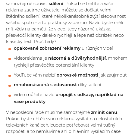
samozřejmě souvisí
sdílení
. Pokud se trefíte a vaše
reklama zaujme uživatele, můžete se dočkat velmi
štědrého sdílení, které několikanásobně zvýší sledovanost
vašeho spotu – a to prakticky zadarmo. Navíc byste měli
mít vždy na paměti, že video, tedy názorná ukázka,
přesvědčí klienty daleko rychleji a lépe než obrázek nebo
klasický text.
Proč tedy?
opakované zobrazení reklamy
u různých videí
videoreklama je
názorná a důvěryhodnější,
mnohem
rychleji přesvědčíte potenciální klienty
YouTube vám nabízí
obrovské možnosti
jak zaujmout
mnohonásobná sledovanost
díky sdílení
video můžete navíc
propojit s odkazy, například na
vaše produkty
V neposlední řadě musíme samozřejmě
zmínit cenu
.
Pokud byste chtěli svou reklamu vysílat na celostátních
televizních kanálech, budete potřebovat velmi tučný
rozpočet, a to nemluvíme ani o hlavním vysílacím čase.