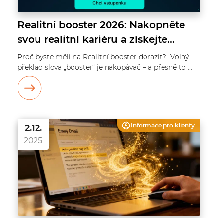
Realitní booster 2026: Nakopněte
svou realitní kariéru a získejte
náskok v době umělé inteligence
Proč byste měli na Realitní booster dorazit? Volný
překlad slova „booster“ je nakopávač – a přesně to ...
Informace pro
klienty
2.12.
2025