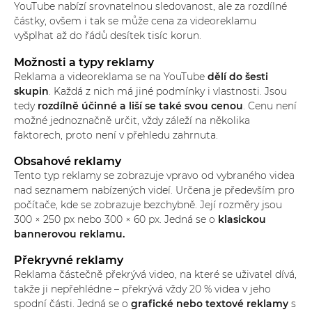
YouTube nabízí srovnatelnou sledovanost, ale za rozdílné
částky, ovšem i tak se může cena za videoreklamu
vyšplhat až do řádů desítek tisíc korun.
Možnosti a typy reklamy
Reklama a videoreklama se na YouTube
dělí do šesti
skupin
. Každá z nich má jiné podmínky i vlastnosti. Jsou
tedy
rozdílně účinné a liší se také svou cenou
. Cenu není
možné jednoznačně určit, vždy záleží na několika
faktorech, proto není v přehledu zahrnuta.
Obsahové reklamy
Tento typ reklamy se zobrazuje vpravo od vybraného videa
nad seznamem nabízených videí. Určena je především pro
počítače, kde se zobrazuje bezchybně. Její rozměry jsou
300 × 250 px nebo 300 × 60 px. Jedná se o
klasickou
bannerovou reklamu.
Překryvné reklamy
Reklama částečně překrývá video, na které se uživatel dívá,
takže ji nepřehlédne – překrývá vždy 20 % videa v jeho
spodní části. Jedná se o
grafické nebo textové reklamy
s