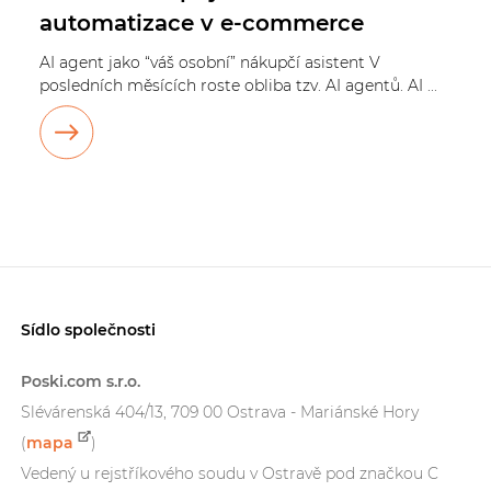
automatizace v e-commerce
AI agent jako “váš osobní” nákupčí asistent V
posledních měsících roste obliba tzv. AI agentů. AI ...
Sídlo společnosti
Poski.com s.r.o.
Slévárenská 404/13, 709 00 Ostrava - Mariánské Hory
(
mapa
)
Vedený u rejstříkového soudu v Ostravě pod značkou C